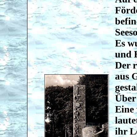
Förde
befin
Sees
Es w
und 
Der 
aus G
gesta
Über 
Eine
laute
ihr L