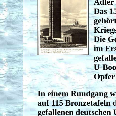
Adler 
Das 1
gehör
Krieg
Die Ge
im Er
gefall
U-Boot
Opfer
In einem Rundgang w
auf 115 Bronzetafeln 
gefallenen deutschen 