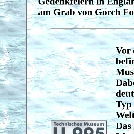
Gedenkfeiern in Engla
am Grab von Gorch Foc
Vor
befi
Mus
Dabe
deut
Typ 
Welt
Das 