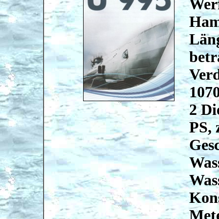
Werf
Ham
Läng
betr
Ver
107
2 Di
PS, 
Gesc
Wass
Wass
Kons
Mete